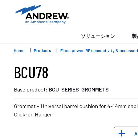
ソリューション
製
Home
Products
Fiber, power, RF connectivity & accessor
BCU78
Base product:
BCU-SERIES-GROMMETS
Grommet - Universal barrel cushion for 4-14mm cable
Click-on Hanger
A