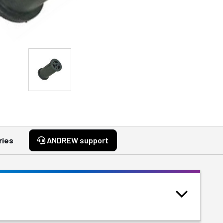
ries
ANDREW support