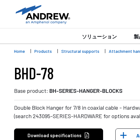
ソリューション
製
Home
Products
Structural supports
Attachment han
BHD-78
Base product:
BH-SERIES-HANGER-BLOCKS
Double Block Hanger for 7/8 in coaxial cable - Hardw
(search 243095-SERIES-HARDWARE for options aval
Download specifications
A