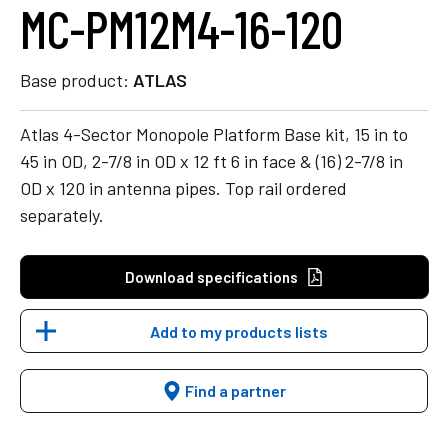
MC-PM12M4-16-120
Base product:
ATLAS
Atlas 4-Sector Monopole Platform Base kit, 15 in to
45 in OD, 2-7/8 in OD x 12 ft 6 in face & (16) 2-7/8 in
OD x 120 in antenna pipes. Top rail ordered
separately.
Download specifications
Add to my products lists
Find a partner