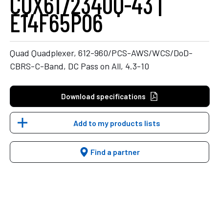
CQX6172340Q-43 |
E14F65P06
Quad Quadplexer, 612-960/PCS-AWS/WCS/DoD-
CBRS-C-Band, DC Pass on All, 4.3-10
Download specifications
Add to my products lists
Find a partner