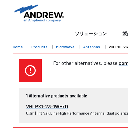
ソリューション
製
Home
Products
Microwave
Antennas
VHLPX1-2
For other alternatives, please
cont
1
Alternative products available
VHLPX1-23-1WH/D
0.3m | 1 ft ValuLine High Performance Antenna, dual polar