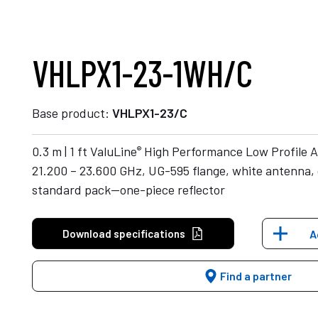
VHLPX1-23-1WH/C
Base product:
VHLPX1-23/C
®
0.3 m | 1 ft ValuLine
High Performance Low Profile A
21.200 – 23.600 GHz, UG-595 flange, white antenna, 
standard pack—one-piece reflector
Download specifications
A
Find a partner