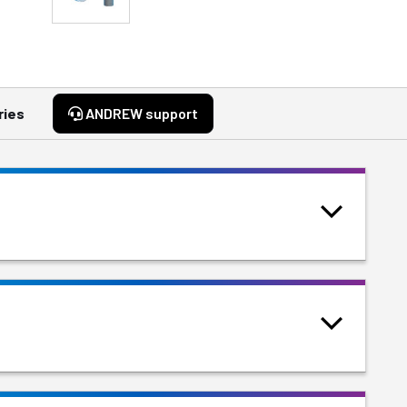
ries
ANDREW support