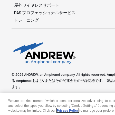
屋外ワイヤレスサポート
DAS プロフェッショナルサービス
トレーニング
© 2026 ANDREW, an Amphenol company. All rights re
る Amphenol および/またはその関連会社の登録商標です。
ます。
We use cookies, some of which present personalized advertising, to cus
and select the types you allow by selecting “Cookie Settings.” Depending on
website may be limited. Click our
Privacy Policy
to manage your prefere