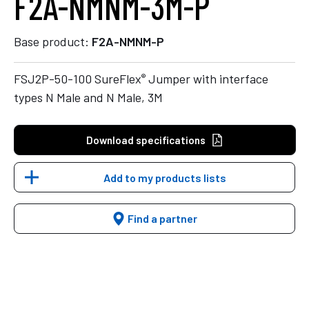
F2A-NMNM-3M-P
Base product:
F2A-NMNM-P
®
FSJ2P-50-100 SureFlex
Jumper with interface
types N Male and N Male, 3M
Download specifications
Add to my products lists
Find a partner