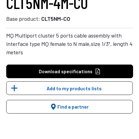
CLT5NM-4M-CO
Base product:
CLT5NM-CO
MQ Multiport cluster 5 ports cable assembly with
interface type MQ female to N male,size 1/3", length 4
meters
Download specifications
Add to my products lists
Find a partner