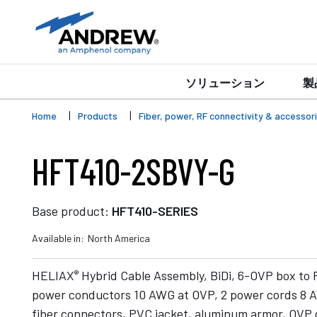
ソリューション
製
Home
Products
Fiber, power, RF connectivity & accessor
HFT410-2SBVY-G
Base product:
HFT410-SERIES
Available in:
North America
®
HELIAX
Hybrid Cable Assembly, BiDi, 6-OVP box to
power conductors 10 AWG at OVP, 2 power cords 8 
fiber connectors, PVC jacket, aluminum armor, OVP g