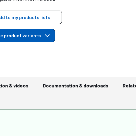
dd to my products lists
e product variants
tion & videos
Documentation & downloads
Relat