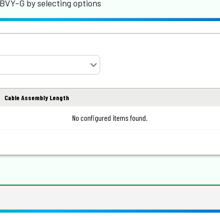
BVY-G by selecting options
Cable Assembly Length
No configured items found.