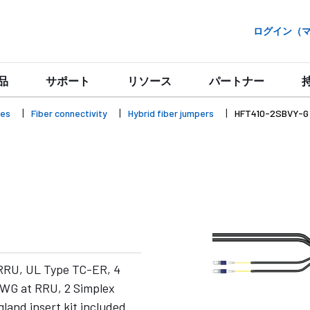
ログイン（マイ
品
サポート
リソース
パートナー
ies
Fiber connectivity
Hybrid fiber jumpers
HFT410-2SBVY-G
 RRU, UL Type TC-ER, 4
AWG at RRU, 2 Simplex
land insert kit included